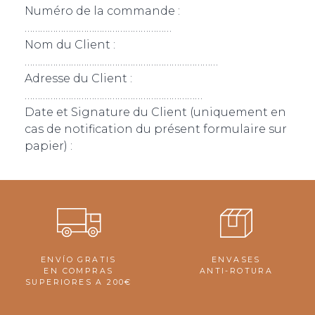
Numéro de la commande :
…………………………………………………
Nom du Client :
…………………………………………………………………
Adresse du Client :
……………………………………………………………
Date et Signature du Client (uniquement en
cas de notification du présent formulaire sur
papier) :
ENVÍO GRATIS
ENVASES
EN COMPRAS
ANTI-ROTURA
SUPERIORES A 200€