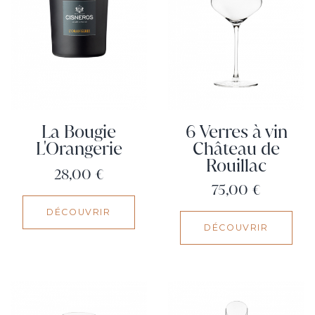
La Bougie
6 Verres à vin
L'Orangerie
Château de
Rouillac
Prix
28,00 €
Prix
75,00 €
DÉCOUVRIR
DÉCOUVRIR