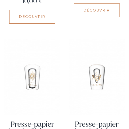
Prix
10,00 €
DÉCOUVRIR
DÉCOUVRIR
Presse-papier
Presse-papier