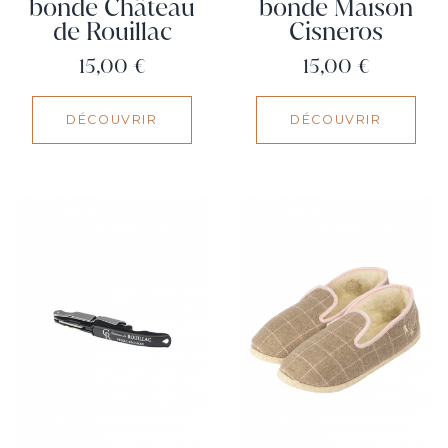
bonde Château
bonde Maison
de Rouillac
Cisneros
Prix
Prix
15,00 €
15,00 €
DÉCOUVRIR
DÉCOUVRIR