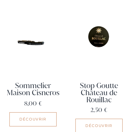
Sommelier
Stop Goutte
Maison Cisneros
Château de
Rouillac
Prix
8,00 €
Prix
2,50 €
DÉCOUVRIR
DÉCOUVRIR