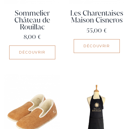
Sommelier
Les Charentaises
Château de
Maison Cisneros
Rouillac
Prix
55,00 €
Prix
8,00 €
DÉCOUVRIR
DÉCOUVRIR