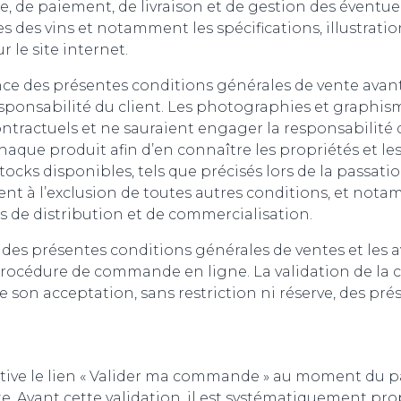
de paiement, de livraison et de gestion des éventue
les des vins et notamment les spécifications, illustrat
 le site internet.
nce des présentes conditions générales de vente ava
 responsabilité du client. Les photographies et graphis
tractuels et ne sauraient engager la responsabilité 
haque produit afin d’en connaître les propriétés et les 
stocks disponibles, tels que précisés lors de la passa
nt à l’exclusion de toutes autres conditions, et nota
 de distribution et de commercialisation.
e des présentes conditions générales de ventes et les 
 procédure de commande en ligne. La validation de la c
on acceptation, sans restriction ni réserve, des pré
ctive le lien « Valider ma commande » au moment du p
. Avant cette validation, il est systématiquement pro