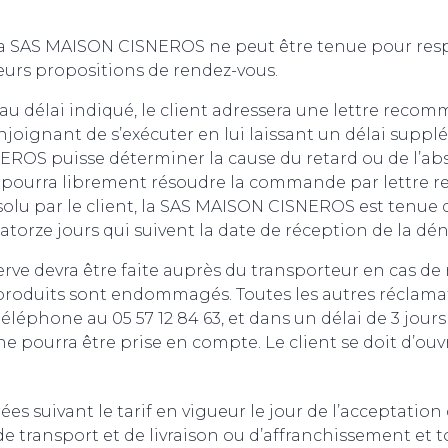
 la SAS MAISON CISNEROS ne peut être tenue pour resp
ieurs propositions de rendez-vous.
t au délai indiqué, le client adressera une lettre rec
oignant de s’exécuter en lui laissant un délai supplém
OS puisse déterminer la cause du retard ou de l’abse
ient pourra librement résoudre la commande par lettr
solu par le client, la SAS MAISON CISNEROS est tenue d
atorze jours qui suivent la date de réception de la 
rve devra être faite auprès du transporteur en cas de 
u les produits sont endommagés. Toutes les autres récl
léphone au 05 57 12 84 63, et dans un délai de 3 jours
 pourra être prise en compte. Le client se doit d’ouvrir
ées suivant le tarif en vigueur le jour de l’acceptat
 de transport et de livraison ou d’affranchissement et to