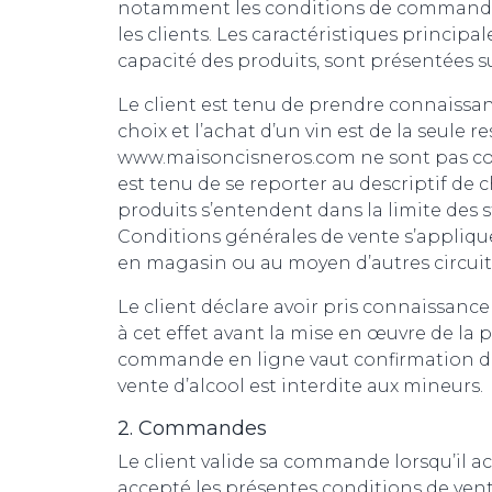
notamment les conditions de commande, 
les clients. Les caractéristiques principa
capacité des produits, sont présentées sur
Le client est tenu de prendre connaissa
choix et l’achat d’un vin est de la seule
www.maisoncisneros.com ne sont pas con
est tenu de se reporter au descriptif de c
produits s’entendent dans la limite des 
Conditions générales de vente s’applique
en magasin ou au moyen d’autres circuits
Le client déclare avoir pris connaissanc
à cet effet avant la mise en œuvre de la
commande en ligne vaut confirmation de s
vente d’alcool est interdite aux mineurs.
2. Commandes
Le client valide sa commande lorsqu’il a
accepté les présentes conditions de vente