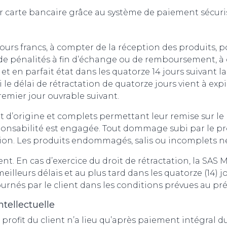
r carte bancaire grâce au système de paiement sécuri
jours francs, à compter de la réception des produits, p
er de pénalités à fin d’échange ou de remboursement, à
et en parfait état dans les quatorze 14 jours suivant 
 Si le délai de rétractation de quatorze jours vient à 
remier jour ouvrable suivant.
tat d’origine et complets permettant leur remise sur l
sponsabilité est engagée. Tout dommage subi par le pr
ation. Les produits endommagés, salis ou incomplets ne
lient. En cas d’exercice du droit de rétractation, la 
eilleurs délais et au plus tard dans les quatorze (14) j
nés par le client dans les conditions prévues au prés
ntellectuelle
profit du client n’a lieu qu’après paiement intégral du 