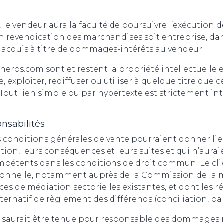
 le vendeur aura la faculté de poursuivre l’exécution
 revendication des marchandises soit entreprise, dans
 acquis à titre de dommages-intérêts au vendeur.
eros.com sont et restent la propriété intellectuelle e
, exploiter, rediffuser ou utiliser à quelque titre que
s. Tout lien simple ou par hypertexte est strictement in
nsabilités
 conditions générales de vente pourraient donner lieu,
iation, leurs conséquences et leurs suites et qui n’aura
mpétents dans les conditions de droit commun. Le clie
ionnelle, notamment auprès de la Commission de la 
ces de médiation sectorielles existantes, et dont les ré
rnatif de règlement des différends (conciliation, pa
 saurait être tenue pour responsable des dommages r