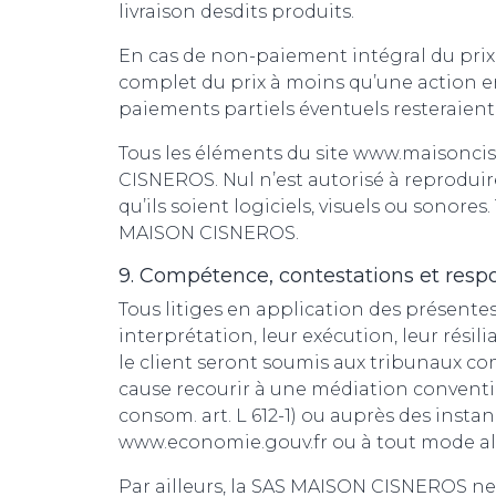
livraison desdits produits.
En cas de non-paiement intégral du prix,
complet du prix à moins qu’une action en
paiements partiels éventuels resteraient
Tous les éléments du site www.maisoncisn
CISNEROS. Nul n’est autorisé à reproduire
qu’ils soient logiciels, visuels ou sonore
MAISON CISNEROS.
9. Compétence, contestations et respo
Tous litiges en application des présentes
interprétation, leur exécution, leur résil
le client seront soumis aux tribunaux co
cause recourir à une médiation convent
consom. art. L 612-1) ou auprès des instan
www.economie.gouv.fr ou à tout mode alte
Par ailleurs, la SAS MAISON CISNEROS ne