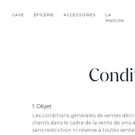
CAVE
ÉPICERIE
ACCESSOIRES
LA
MAISON
Château de Rouillac
Huile
Verrerie
Dada
Fleur de sel
Œnologie
Cognac
Chocolat
Bougie
Champagne
Miel
Textile
Condi
Vins espagnols
Confiture
Primeurs 2025
Thé
1. Objet
Les conditions générales de ventes décri
clients dans le cadre de la vente de vin
sans restriction ni réserve à toutes vent