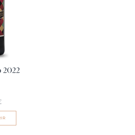
to 2022
€
IR