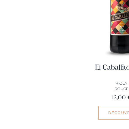
El Caballi
RIOJA
ROUGE
Prix
12,00 
DÉCOUVR