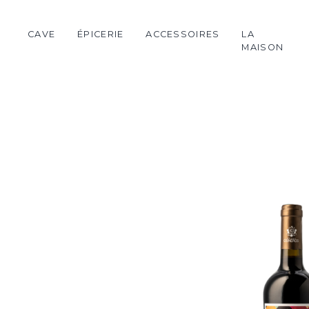
CAVE
ÉPICERIE
ACCESSOIRES
LA
MAISON
Château de Rouillac
Huile
Verrerie
Dada
Fleur de sel
Œnologie
Cognac
Chocolat
Bougie
Champagne
Miel
Textile
Vins espagnols
Confiture
Primeurs 2025
Thé